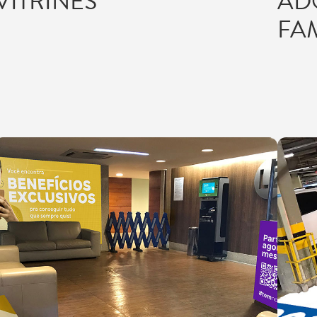
VITRINES
AD
FAM