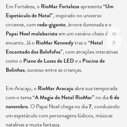
Em Fortaleza, o
RioMar Fortaleza
apresenta
“Um
Espetáculo de Natal”
, inspirado no universo
circense, com
roda-gigante
, árvore iluminada e o
Papai Noel malabarista
em um cenário cheio de luz e
encanto. Já o
RioMar Kennedy
traz o
“Natal
Encantado dos Bolofofos”
, com atrações interativas
como o
Piano de Luzes de LED
e a
Piscina de
Bolinhas
, sucesso entre as crianças.
Em Aracaju, o
RioMar Aracaju
abre sua temporada
com o tema
“A Magia do Natal RioMar”
no dia
6 de
novembro
. O Papai Noel chega no dia
7
, conduzindo
um espetáculo com personagens lúdicos, músicas
natalinas e muita fantasia.